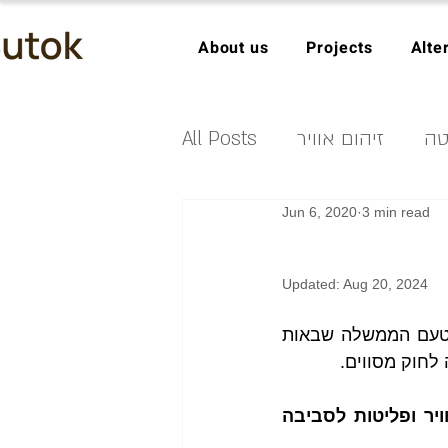
About us
Projects
Alte
טה
זיהום אוויר
All Posts
Jun 6, 2020
3 min read
ון במים
טיפול ממברנלי
Updated:
Aug 20, 2024
 בר קיימא
ניהול פסולת
אנחנו כאנשים שחיים במדינה הרבה פעמים פוגשים את החוקים כפעולות מטעם הממשלה שבאות 
לחוק מסווים.
העקרונות העיקריים הקיימים בעולם לחקיקה בנוגע לשליטה בזיהום אוויר ופליטות לסביבה 