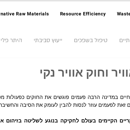
rnative Raw Materials
Resource Efficiency
Wast
יים
טיפול בשפכים
ייעוץ סביבתי
היתר פלי
 פסולת
כלכלה מעגלית
ממטרד למשאב
חיסכ
ויר וחוק אוויר נקי
ימא
מודלים עסקיים בכלכלה מעגלית
עיצוב מוצר
ם זאת לפעמים עוזר לנסות להבין לעומק את הסיבה והחשיבה 