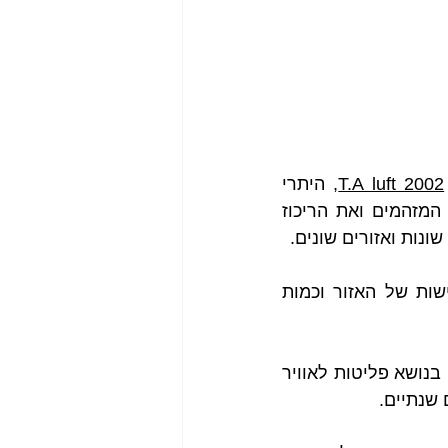
T.A luft 2002
, היתרי 
הפליטה מגדירים את מספר הארובות למפעל, את תדירות הדיגום, התיעוד, המזהמים ואת הריכוז 
ות ואזורים שונים. 
לדוגמא באזור חיפה ההגבלות על הTOC  חמורות יותר מבנגב בגלל הרגישות של האזור וכמות 
היתרי הפליטה  מעוגנים בחוק אוויר נקי. כלל הדיווחים למשרד הגנת הסביבה בנושא פליטות לאוויר 
ם שנתיים.