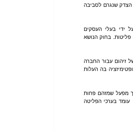
ההבדל בין מס לקנס הוא שבקנס אתה נענש לעומת מס שהוא פיצוי על חוסר הצדק שנגרם לסביבה 
עם זאת בפועל נוצר מצב שהמערכת מאבדת מהאמינות שלה ונתפסת על ידי בעלי העסקים 
והמפעלים כגוף שבא "לדפוק אותם" ונוצר שוק שחור וסיטואציה בה מעלימים פליטות. בחוק הנושא 
גישה נוספת מהעולם היא מכניזם עלות תועלת מסתכל על העלות הכוללת של זיהום עבור החברה 
לעומת העלות הכוללת של מניעה/טיפול בפליטות לסביבה ומגיעה לנקודת אופטימיזציה בה העלות 
גישה  זאת מאפשרת מסחר ב"כמות מזהמים" ופליטות בין מפעלים שונים, כך מפעל שמזהם פחות 
מהערך שהוצב לו יכול למכור בכסף את שארית הפליטות שלו למפעל שאינו  עומד בערכי הפליטה 