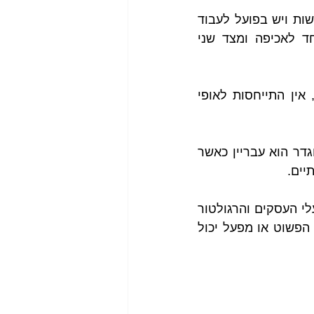
ת ויש בפועל לעבוד 
  בין התעשיה לממשל כאשר יש חשיבות גבוהה מצד אחד לאכיפה ומצד שני 
דוגמא לנושא חוסר הגמישות הוא ניתן לראות בהגבלה של היתרי הפליטה, אין התייחסות לאופי 
משמעות העניין הוא שגם אם מפעל עושה פיק אחד ביום העולה על ערך המוגדר הוא עבריין כאשר 
יים.
חשוב  להבין את החוק ולעבוד לפיו, באותה נשימה חשוב ליצור דיאלוג בין בעלי העסקים והרגולטור 
ועל ידי כך ליצור מערכת שאינה מחוקקת חוקים דרקוניים שאין סיכוי שהאדם הפשוט או מפעל יכול 