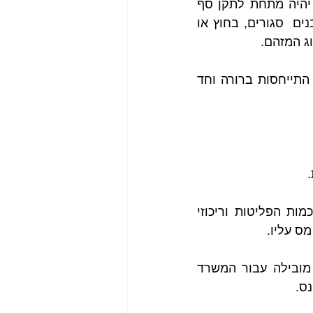
מבחינת  סטנדרטים של פליטות ותקנים סביבתיים- התקן הסביבתי המותר יהיה מתחת לתקן סף 
אשר פוגע באדם או בסביבה, עם זאת יש התחשבות בערכי פליטות בתוך מבנים  סגורים, בחוץ או 
ג המזהם.
התקנים יכולים להיות שעתיים, משמרתיים(8 שעות) ועוד. בחוק אוויר נקי יש התייחסות ברורה וחד 
 
למשל  מיסוי הרכבים בארץ מתייחס באופן ישיר לדירוג זיהום הכולל את כמות הפליטות וריכוזי 
ס עליו.
החשיבה מאחורי האלמנט הזה היא – המזהם הוא המשלם. זו היא תפיסה מובילה עבור המשרד 
ס. 