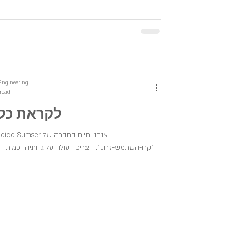
Engineering
read
לקראת כלכ
קח-השתמש-זרוק". הצריכה עולה על גדותיה, וכמות ה