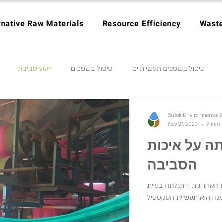
rnative Raw Materials
Resource Efficiency
Wast
טיפול בשפכים תעשייתיים
טיפול בשפכים
ייעוץ סביבתי
ב מוצר בר קיימא
ניהול פסולת
ייצוא פסולת
כלכלה מעגלית
Sutok Environmental 
Nov 27, 2020
9 min 
ה על איכות
אופנה בת קיימא
הסביבה
האחרונות, התגלתה בעיית